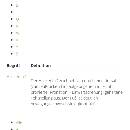
S
T
U
V
W
X
Y
Z
Begriff
Definition
Hackenfuß
Der Hackenfuß zeichnet sich durch eine dorsal
(zum Fußrücken hin) aufgebogene und leicht
pronierte (Pronation = Einwärtsdrehung) gehaltene
Fehlstellung aus. Der Fuß ist deutlich
bewegungseingeschränkt (kontrakt).
Alle
A