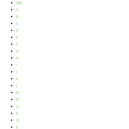
Alle
A
B
C
D
E
F
G
H
I
J
K
L
M
N
O
P
Q
R