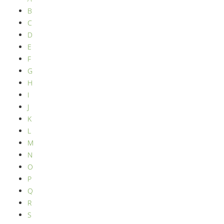
B
C
D
E
F
G
H
I
J
K
L
M
N
O
P
Q
R
S