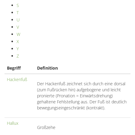
S
T
U
V
W
X
Y
Z
Begriff
Definition
Hackenfuß
Der Hackenfuß zeichnet sich durch eine dorsal
(zum Fußrücken hin) aufgebogene und leicht
pronierte (Pronation = Einwärtsdrehung)
gehaltene Fehlstellung aus. Der Fuß ist deutlich
bewegungseingeschränkt (kontrakt).
Hallux
Großzehe