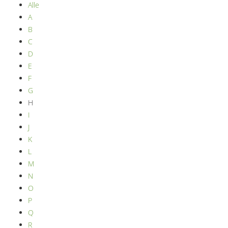
Alle
A
B
C
D
E
F
G
H
I
J
K
L
M
N
O
P
Q
R