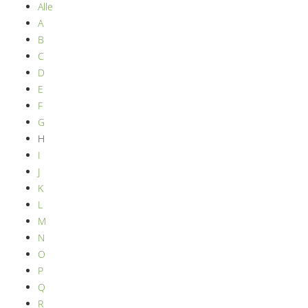
Alle
A
B
C
D
E
F
G
H
I
J
K
L
M
N
O
P
Q
R