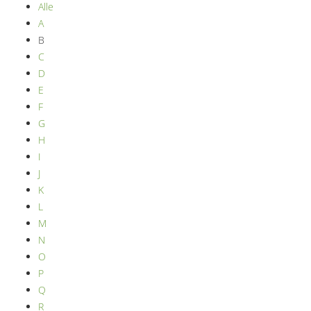
Alle
A
B
C
D
E
F
G
H
I
J
K
L
M
N
O
P
Q
R