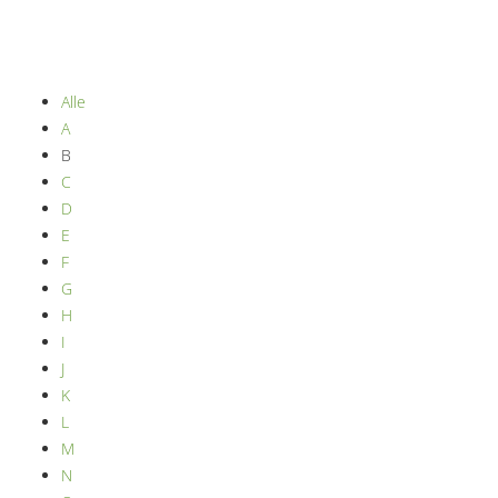
Alle
A
B
C
D
E
F
G
H
I
J
K
L
M
N