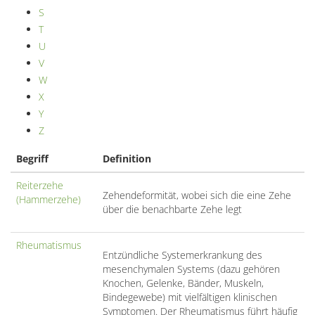
S
T
U
V
W
X
Y
Z
Begriff
Definition
Reiterzehe
Zehendeformität, wobei sich die eine Zehe
(Hammerzehe)
über die benachbarte Zehe legt
Rheumatismus
Entzündliche Systemerkrankung des
mesenchymalen Systems (dazu gehören
Knochen, Gelenke, Bänder, Muskeln,
Bindegewebe) mit vielfältigen klinischen
Symptomen. Der Rheumatismus führt häufig