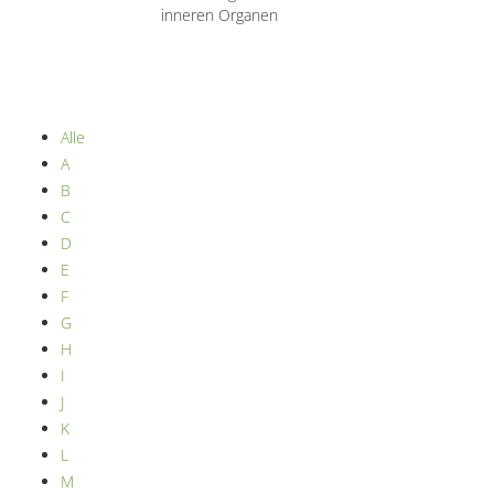
inneren Organen
Alle
A
B
C
D
E
F
G
H
I
J
K
L
M