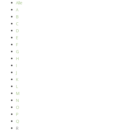
Alle
A
B
C
D
E
F
G
H
I
J
K
L
M
N
O
P
Q
R