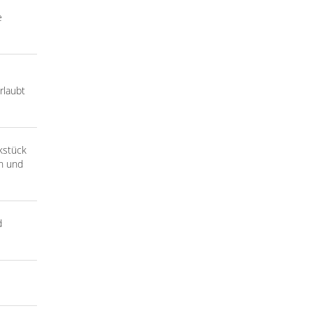
e
rlaubt
kstück
n und
d