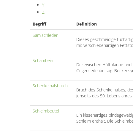
Y
Z
Begriff
Definition
Sämischleder
Dieses geschmeidige tuchartige
mit verschiedenartigen Fettsto
Schambein
Der zwischen Hüftpfanne und S
Gegenseite die sog. Beckens
Schenkelhalsbruch
Bruch des Schenkelhalses, des
jenseits des 50. Lebensjahres
Schleimbeutel
Ein kissenartiges bindegewebi
Schleim enthält. Die Schleimbe