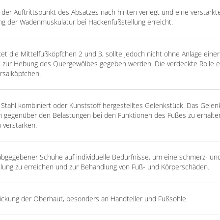
der Auftrittspunkt des Absatzes nach hinten verlegt und eine verstärkt
ng der Wadenmuskulatur bei Hackenfußstellung erreicht.
tet die Mittelfußköpfchen 2 und 3, sollte jedoch nicht ohne Anlage einer
e zur Hebung des Quergewölbes gegeben werden. Die verdeckte Rolle e
rsalköpfchen.
t Stahl kombiniert oder Kunststoff hergestelltes Gelenkstück. Das Gelen
rm gegenüber den Belastungen bei den Funktionen des Fußes zu erhalte
 verstärken.
abgegebener Schuhe auf individuelle Bedürfnisse, um eine schmerz- un
klung zu erreichen und zur Behandlung von Fuß- und Körperschäden.
rdickung der Oberhaut, besonders an Handteller und Fußsohle.