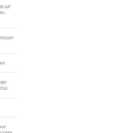
d auf
en,
nrissen
en.
 der
ctus
und
 Seite.