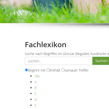
Fachlexikon
Suche nach Begriffen im Glossar (Reguläre Ausdrücke e
Beginnt mit
Enthält
Genauer Treffer
Alle
A
B
C
D
E