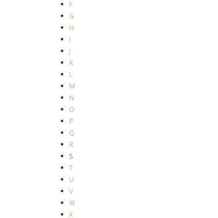
F
G
H
I
J
K
L
M
N
O
P
Q
R
S
T
U
V
W
X