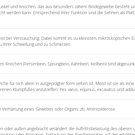
uskel und Knochen, das aus besonders zähem Bindegewebe besteht un
ht werden kann. Entsprechend ihrer Funktion sind die Sehnen als Platt
st bei Verstauchung. Dabei kommt es zu kleinsten, mikroskopischen Ei
u ihrer Schwellung und zu Schmerzen.
n Knochen (Fersenbein, Sprungbein, Kahnbein, Keilbein) sind abgesunk
e für sich allein in ausgeprägter form selten ist. Meist ist sie als eine
enen Klumpfußes anzutreffen: Pes varus, equinus, excavatus und addu
e Verhärtung eines Gewebes oder Organs. zb. Arteriosklerose
n oder außen angebracht verändert die Auftrittsbelastung des oberen 
ination oder Pronation. Entlastung des Bandapparates auf der erhöhten