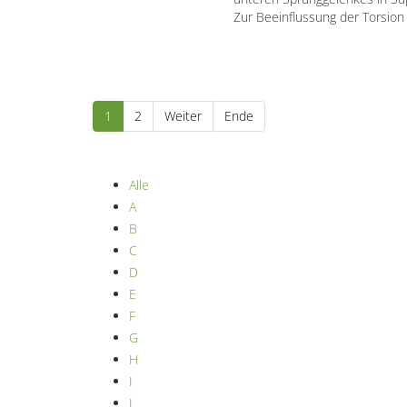
Zur Beeinflussung der Torsion
1
2
Weiter
Ende
Alle
A
B
C
D
E
F
G
H
I
J