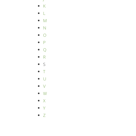
K
L
M
N
O
P
Q
R
S
T
U
V
W
X
Y
Z