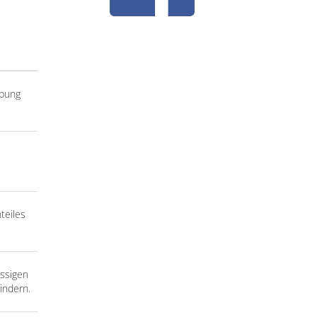
rbung
teiles
üssigen
indern.